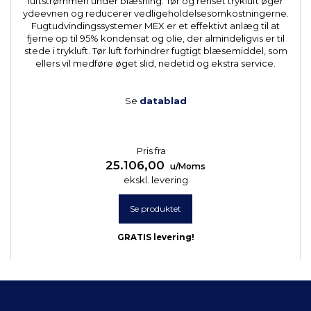
luftstrømmen under blæsning. Tør og renset trykluft øger
ydeevnen og reducerer vedligeholdelsesomkostningerne.
Fugtudvindingssystemer MEX er et effektivt anlæg til at
fjerne op til 95% kondensat og olie, der almindeligvis er til
stede i trykluft. Tør luft forhindrer fugtigt blæsemiddel, som
ellers vil medføre øget slid, nedetid og ekstra service.
Se
datablad
Pris fra
25.106,00
u/Moms
ekskl. levering
Se produktet
GRATIS levering!