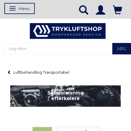
Menu
Skifte navigation
SØG
Luftbehandling Transportabel
Sandblæsning
efterkølere