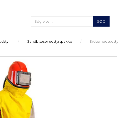
SØG
Udstyr
Sandblæser udstyrspakke
Sikkerhedsudst