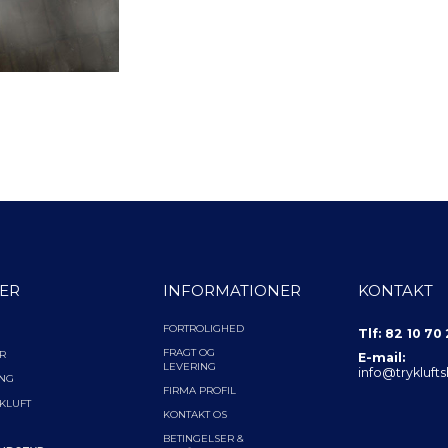
ER
INFORMATIONER
KONTAKT
FORTROLIGHED
Tlf: 82 10 70
FRAGT OG
R
E-mail:
LEVERING
info@trykluft
ING
FIRMA PROFIL
YKLUFT
KONTAKT OS
BETINGELSER &