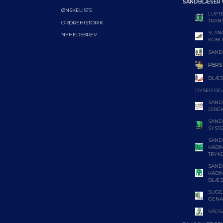
SANDBLÆSER
ØNSKELISTE
LUFT
TRAN
ORDREHISTORIK
SLAN
NYHEDSBREV
KOBL
SAND
PERS
BLÆS
DYSER OG
SAND
DIRE
SAND
SYST
SAND
KABI
TRYK
SAND
KABI
BLÆS
SUGE
GENA
VÅDS