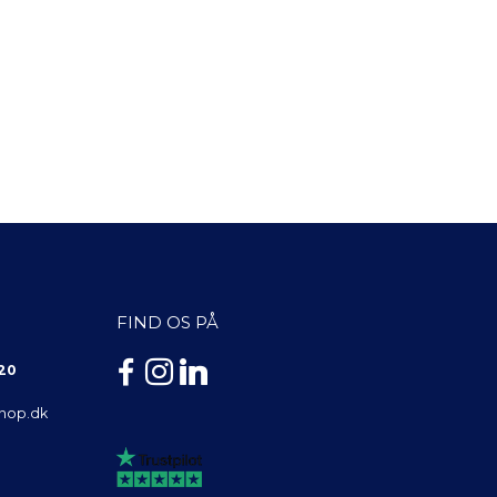
FIND OS PÅ
 20
shop.dk