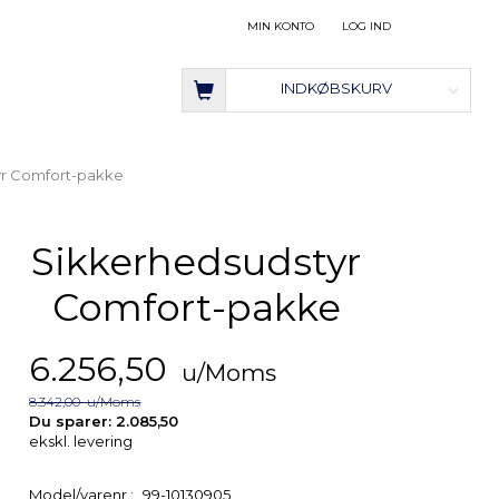
MIN KONTO
LOG IND
INDKØBSKURV
yr Comfort-pakke
Sikkerhedsudstyr
Comfort-pakke
6.256,50
u/Moms
8.342,00
u/Moms
Du sparer:
2.085,50
ekskl. levering
Model/varenr.:
99-10130905