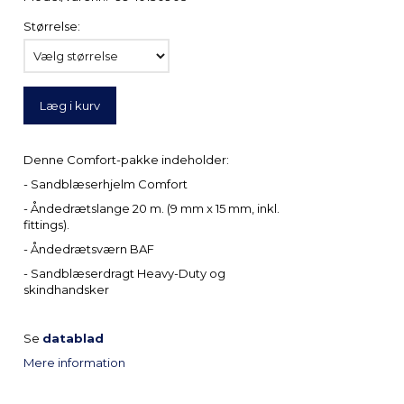
Størrelse:
Læg i kurv
Denne Comfort-pakke indeholder:
- Sandblæserhjelm Comfort
- Åndedrætslange 20 m. (9 mm x 15 mm, inkl.
fittings).
- Åndedrætsværn BAF
- Sandblæserdragt Heavy-Duty og
skindhandsker
Se
datablad
Mere information