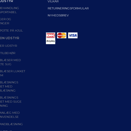
 UDSTYR
VILKÅR
BEHANDLING
RETURNERINGSFORMULAR
SPORTABEL
NYHEDSBREV
GER OG
INGER
POTTE PÅ HJUL
ON UDSTYR
ER UDSTYR
 TILBEHØR
BLÆSER MED
KTE SUG
BLÆSER LUKKET
EM
BLÆSNINGS
NET MED
BLÆSNING
BLÆSNINGS
NET MED SUGE
NING
ANLÆG MED
NVENDELSE
ANDBLÆSNING