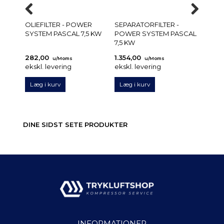
OLIEFILTER - POWER
SEPARATORFILTER -
SKRU
SYSTEM PASCAL 7,5 KW
POWER SYSTEM PASCAL
MINER
7,5 KW
5 L.
282,00
1.354,00
475,
u/Moms
u/Moms
ekskl. levering
ekskl. levering
ekskl.
Læg i kurv
Læg i kurv
Læg 
DINE SIDST SETE PRODUKTER
INFORMATIONER