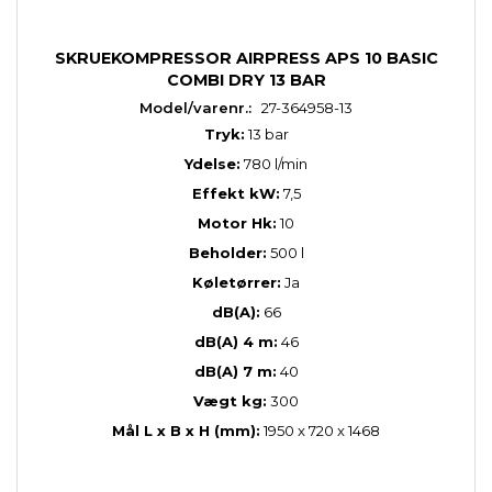
SKRUEKOMPRESSOR AIRPRESS APS 10 BASIC
COMBI DRY 13 BAR
Model/varenr.:
27-364958-13
Tryk:
13 bar
Ydelse:
780 l/min
Effekt kW:
7,5
Motor Hk:
10
Beholder:
500 l
Køletørrer:
Ja
dB(A):
66
dB(A) 4 m:
46
dB(A) 7 m:
40
Vægt kg:
300
Mål L x B x H (mm):
1950 x 720 x 1468