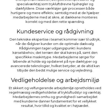
specialværktøj som trykluftdrevne hjulnøgler og
dækfyldere. Disse værktøjer gør processen både
hurtigere og mere effektiv, samtidig med at de hjælper
medarbejderne med at sikre, at dækkene monteres
korrekt og med den rette spænding.
Kundeservice og rådgivning
Den tekniske ekspertise i teamet kommer især til udtryk,
når de rådgiver kunder om de optimale dækvalg.
Rådgivningen tager udgangspunkt i kundens
kørselsbehov, det terræn der skal køres på, samt den
specifikke maskintype. Medarbejderne sørger for
løbende at holde sig opdateret på nye dæktyper og
avancerede teknologier, hvilket betyder, at de altid kan
tilbyde den bedst mulige service og vejledning.
Vedligeholdelse og arbejdsmiljø
Et sikkert og velfungerende arbejdsmiljø opretholdes ved
regelmæssig vedligeholdelse af trykluftudstyr og værktøj.
Medarbejdernes omhu og grundighed i samarbejdet
med kunderne danner fundamentet for et vellykket
resultat, hvor tillid og kvalitet er i højsædet.