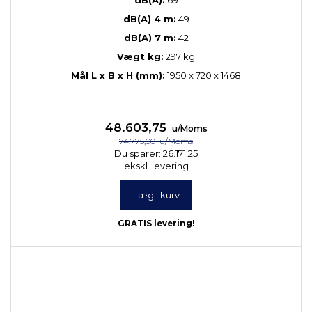
dB(A):
69
dB(A) 4 m:
49
dB(A) 7 m:
42
Vægt kg:
297 kg
Mål L x B x H (mm):
1950 x 720 x 1468
48.603,75
u/Moms
74.775,00
u/Moms
Du sparer:
26.171,25
ekskl. levering
Læg i kurv
GRATIS levering!