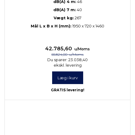
dB(A) 4 m:
46
dB(A) 7 m:
40
Vægt kg:
267
Mål L x B x H (mm):
1950 x 720 x 1460
42.785,60
u/Moms
65.824,00
u/Moms
Du sparer:
23.038,40
ekskl. levering
Læg i kurv
GRATIS levering!