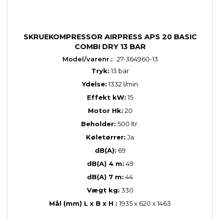
SKRUEKOMPRESSOR AIRPRESS APS 20 BASIC
COMBI DRY 13 BAR
Model/varenr.:
27-364960-13
Tryk:
13 bar
Ydelse:
1332 l/min
Effekt kW:
15
Motor Hk:
20
Beholder:
500 ltr.
Køletørrer:
Ja
dB(A):
69
dB(A) 4 m:
49
dB(A) 7 m:
44
Vægt kg:
330
Mål (mm) L x B x H :
1935 x 620 x 1463