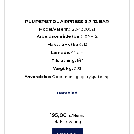
PUMPEPISTOL AIRPRESS 0.7-12 BAR
Model/varenr.:
20-4300021
Arbejdsområde (bar):
0,7 – 12
Maks. tryk (bar):
12
Længde:
44 cm
Tilslutning:
1/4"
Vægt kg:
0,31
Anvendelse:
Oppumpning og trykjustering
Datablad
195,00
u/Moms
ekskl. levering
Læg i kurv