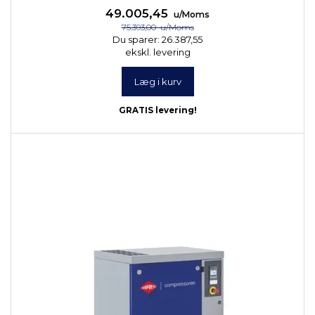
49.005,45
u/Moms
75.393,00
u/Moms
Du sparer:
26.387,55
ekskl. levering
Læg i kurv
GRATIS levering!