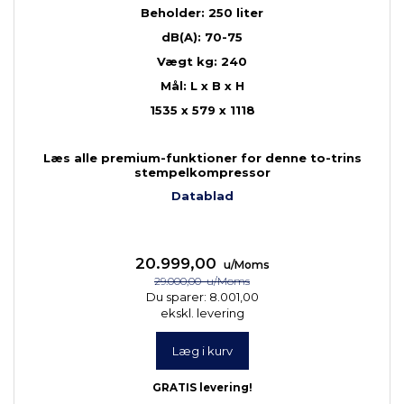
Beholder: 250 liter
dB(A): 70-75
Vægt kg: 240
Mål: L x B x H
1535 x 579 x 1118
Læs alle premium-funktioner for denne to-trins
stempelkompressor
Datablad
20.999,00
u/Moms
29.000,00
u/Moms
Du sparer:
8.001,00
ekskl. levering
Læg i kurv
GRATIS levering!