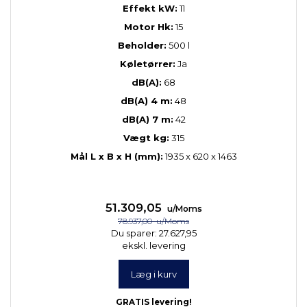
Effekt kW:
11
Motor Hk:
15
Beholder:
500 l
Køletørrer:
Ja
dB(A):
68
dB(A) 4 m:
48
dB(A) 7 m:
42
Vægt kg:
315
Mål L x B x H (mm):
1935 x 620 x 1463
51.309,05
u/Moms
78.937,00
u/Moms
Du sparer:
27.627,95
ekskl. levering
Læg i kurv
GRATIS levering!