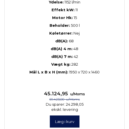
Ydelse:
1152 l/min
Effekt kW:
11
Motor Hk:
15
Beholder:
500 l
Køletørrer:
Nej
dB(A):
68
dB(A) 4 m:
48
dB(A) 7 m:
42
Vægt kg:
282
Mål L x B x H (mm):
1950 x 720 x 1460
45.124,95
u/Moms
69.423,00
u/Moms
Du sparer:
24.298,05
ekskl. levering
Læg i kurv