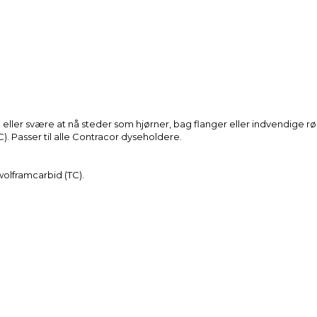
eller svære at nå steder som hjørner, bag flanger eller indvendige r
C). Passer til alle Contracor dyseholdere.
wolframcarbid (TC).