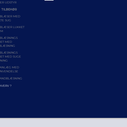
ER UDSTYR
 TILBEHØR
BLÆSER MED
KTE SUG
BLÆSER LUKKET
EM
BLÆSNINGS
NET MED
BLÆSNING
BLÆSNINGS
NET MED SUGE
NING
ANLÆG MED
NVENDELSE
ANDBLÆSNING
RHVERV ?