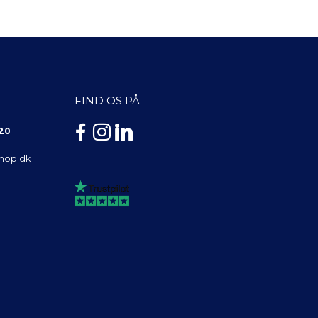
FIND OS PÅ
 20
shop.dk