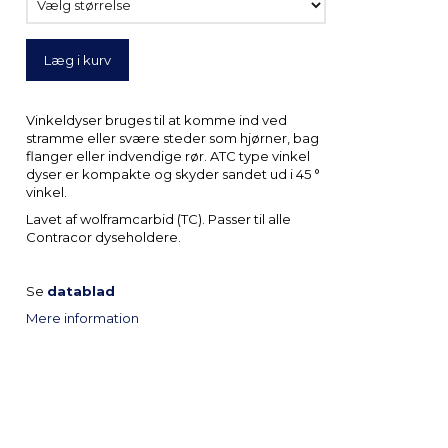
Læg i kurv
Vinkeldyser bruges til at komme ind ved
stramme eller svære steder som hjørner, bag
flanger eller indvendige rør. ATC type vinkel
dyser er kompakte og skyder sandet ud i 45 °
vinkel.
Lavet af wolframcarbid (TC). Passer til alle
Contracor dyseholdere.
Se
datablad
Mere information