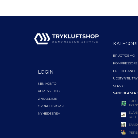
KATEGORI
BRUGT/DEMO
KOMPRESSORE
LUFTBEHANDL
LOGIN
UDSTYR TIL TR
MIN KONTO
SERVICE
ADRESSEBOG
SANDBLÆSER
ØNSKELISTE
LUFT
TRAN
ORDREHISTORIK
SLAN
NYHEDSBREV
KOBL
SAND
PERS