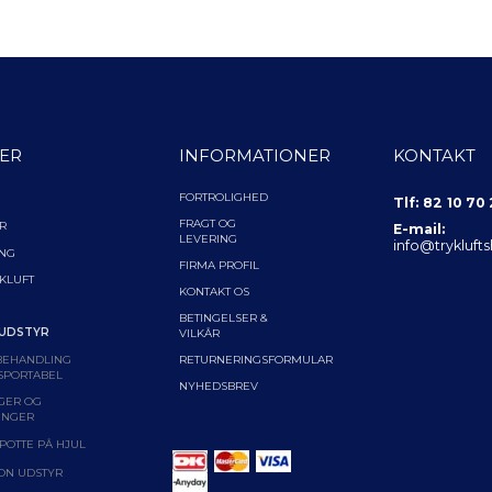
ER
INFORMATIONER
KONTAKT
FORTROLIGHED
Tlf: 82 10 70
FRAGT OG
R
E-mail:
LEVERING
info@trykluft
ING
FIRMA PROFIL
YKLUFT
KONTAKT OS
BETINGELSER &
 UDSTYR
VILKÅR
BEHANDLING
RETURNERINGSFORMULAR
SPORTABEL
NYHEDSBREV
GER OG
INGER
POTTE PÅ HJUL
ON UDSTYR