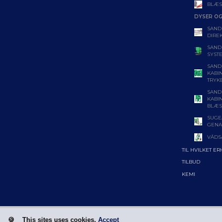
BLÆS
DYSER OG
SAND
DIRE
SAND
SYST
SAND
KABI
TRYK
SAND
KABI
BLÆS
SUGE
GENA
VÅDS
TIL HVILKET E
TILBUD
KEMI
This sites uses cookies.
Accept