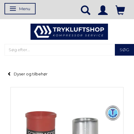
Menu
Skifte navigation
SØG
Dyser og tilbehør