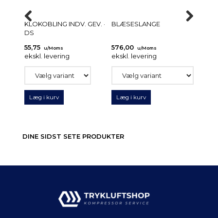
KLOKOBLING INDV. GEV. ·
BLÆSESLANGE
DYSE
DS
55,75
576,00
5,85
u/Moms
u/Moms
u
ekskl. levering
ekskl. levering
ekskl.
Læg i kurv
Læg i kurv
Læg 
DINE SIDST SETE PRODUKTER