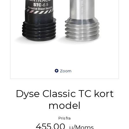
Zoom
Dyse Classic TC kort
model
Pris fra
455,00
u/Moms