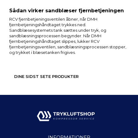
Sådan virker sandblæser fjernbetjeningen
RCV fjernbetjeningsventilen åbner, når DMH
fjernbetjeningshåndtaget trykkes ned.
Sandblæsesystemets tank sættes under tryk, og
sandblæsningsprocessen begynder. Når DMH
fjernbetjeningshåndtaget slippes, lukker RCV
fjernbetjeningsventilen, sandblæsningsprocessen stopper,
og trykket i blæsetanken frigives.
DINE SIDST SETE PRODUKTER
INFORMATIONER