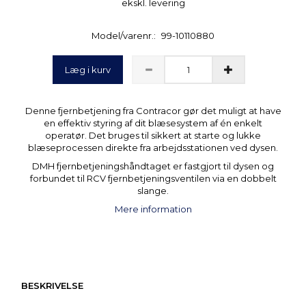
ekskl. levering
Model/varenr.:
99-10110880
Læg i kurv
Denne fjernbetjening fra Contracor gør det muligt at have
en effektiv styring af dit blæsesystem af én enkelt
operatør. Det bruges til sikkert at starte og lukke
blæseprocessen direkte fra arbejdsstationen ved dysen.
DMH fjernbetjeningshåndtaget er fastgjort til dysen og
forbundet til RCV fjernbetjeningsventilen via en dobbelt
slange.
Mere information
BESKRIVELSE