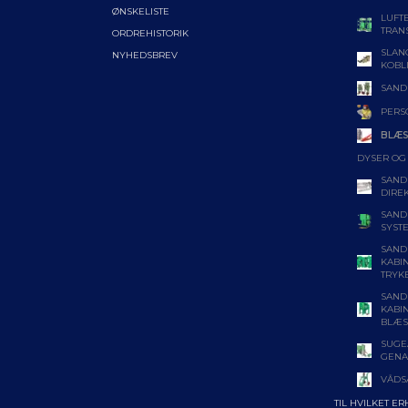
ØNSKELISTE
LUFT
TRAN
ORDREHISTORIK
SLAN
NYHEDSBREV
KOBL
SAND
PERS
BLÆS
DYSER OG
SAND
DIRE
SAND
SYST
SAND
KABI
TRYK
SAND
KABI
BLÆS
SUGE
GENA
VÅDS
TIL HVILKET E