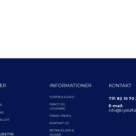
ER
INFORMATIONER
KONTAKT
FORTROLIGHED
Tlf: 82 10 70
FRAGT OG
R
E-mail:
LEVERING
info@trykluft
ING
FIRMA PROFIL
YKLUFT
KONTAKT OS
BETINGELSER &
 UDSTYR
VILKÅR