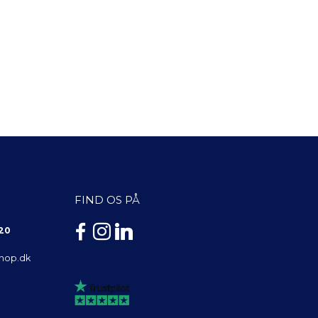
FIND OS PÅ
 20
shop.dk