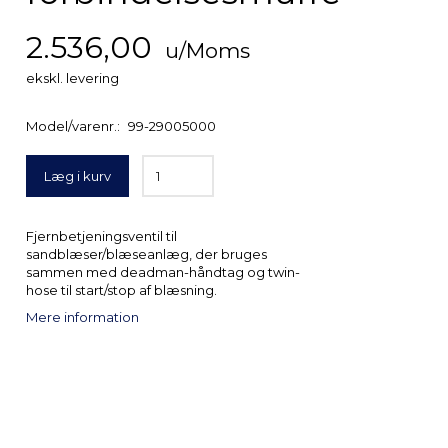
2.536,00
u/Moms
ekskl. levering
Model/varenr.:
99-29005000
Læg i kurv
Fjernbetjeningsventil til
sandblæser/blæseanlæg, der bruges
sammen med deadman-håndtag og twin-
hose til start/stop af blæsning.
Mere information