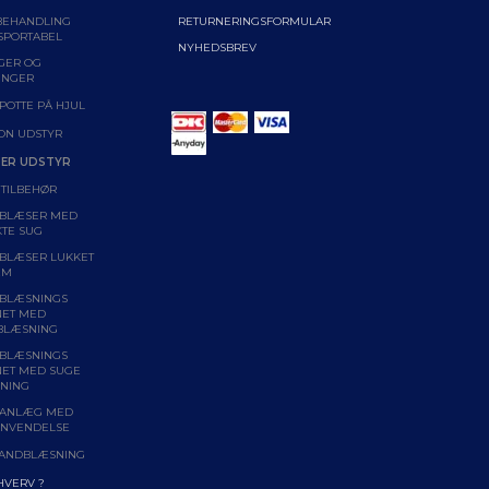
BEHANDLING
RETURNERINGSFORMULAR
SPORTABEL
NYHEDSBREV
GER OG
INGER
POTTE PÅ HJUL
ON UDSTYR
ER UDSTYR
 TILBEHØR
BLÆSER MED
KTE SUG
BLÆSER LUKKET
EM
BLÆSNINGS
NET MED
BLÆSNING
BLÆSNINGS
NET MED SUGE
NING
ANLÆG MED
NVENDELSE
ANDBLÆSNING
RHVERV ?