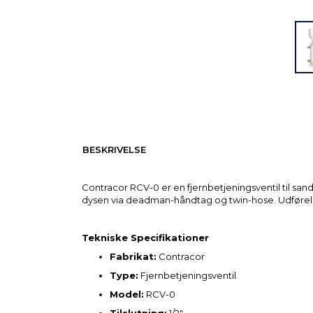
BESKRIVELSE
Contracor RCV-0 er en fjernbetjeningsventil til san
dysen via deadman-håndtag og twin-hose. Udførel
Tekniske Specifikationer
Fabrikat:
Contracor
Type:
Fjernbetjeningsventil
Model:
RCV-0