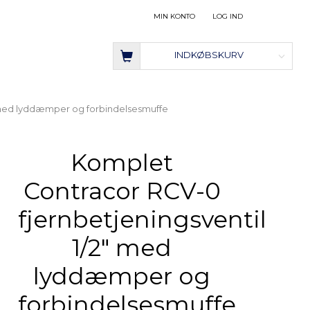
MIN KONTO
LOG IND
INDKØBSKURV
" med lyddæmper og forbindelsesmuffe
Komplet
Contracor RCV-0
fjernbetjeningsventil
1/2" med
lyddæmper og
forbindelsesmuffe