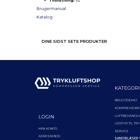
Tilslutning:
1/2"
Brugermanual
Katalog
DINE SIDST SETE PRODUKTER
KATEGORI
BRUGT/DEMO
KOMPRESSORE
LUFTBEHANDL
LOGIN
UDSTYR TIL TR
MIN KONTO
SERVICE
ADRESSEBOG
SANDBLÆSER