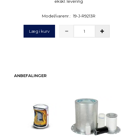
ekskl. levering
Model/varenr.:
19-J-R9213R
Læg i kurv
ANBEFALINGER